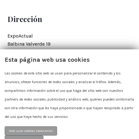
.
Dirección
ExpoActual
Balbina Valverde 19
28002 Madrid
Esta página web usa cookies
Contacto
Las cookies de este sitio web se usan para personalizar el contenido y los
anuncios, ofrecer funciones de redes sociales y analizar el tráfico. Además,
+34 915 625 712
compartimos información sobre el uso que haga del sitio web con nuestros
expoactual@expoactual.com
partners de redes sociales, publicidad y análisis web, quienes pueden combinarla
con otra información que les haya proporcionado o que hayan recopilado a partir
del uso que haya hecho de sus servicios
Solo usar cookies necesarias