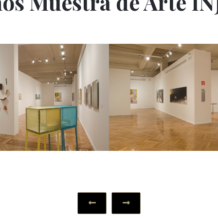
ños Muestra de Arte I
‹
›