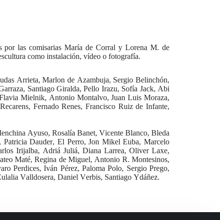
os por las comisarias María de Corral y Lorena M. de
scultura como instalación, vídeo o fotografía.
udas Arrieta, Marlon de Azambuja, Sergio Belinchón,
rraza, Santiago Giralda, Pello Irazu, Sofía Jack, Abi
Flavia Mielnik, Antonio Montalvo, Juan Luis Moraza,
e Recarens, Fernado Renes, Francisco Ruiz de Infante,
enchina Ayuso, Rosalía Banet, Vicente Blanco, Bleda
, Patricia Dauder, El Perro, Jon Mikel Euba, Marcelo
os Irijalba, Adriá Juliá, Diana Larrea, Oliver Laxe,
Mateo Maté, Regina de Miguel, Antonio R. Montesinos,
varo Perdices, Iván Pérez, Paloma Polo, Sergio Prego,
ulalia Valldosera, Daniel Verbis, Santiago Ydáñez.