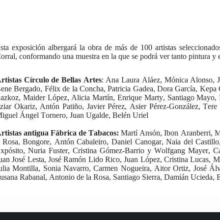
sta exposición albergará la obra de más de 100 artistas seleccionad
orral, conformando una muestra en la que se podrá ver tanto pintura y e
rtistas Círculo de Bellas Artes
: Ana Laura Aláez, Mónica Alonso, J
ene Bergado, Félix de la Concha, Patricia Gadea, Dora García, Kepa Ga
azkoz, Maider López, Alicia Martín, Enrique Marty, Santiago Mayo, 
tziar Okariz, Antón Patiño, Javier Pérez, Asier Pérez-González, Ter
iguel Ángel Tornero, Juan Ugalde, Belén Uriel
rtistas antigua Fábrica de Tabacos:
Martí Ansón, Ibon Aranberri, M
 Rosa, Bongore, Antón Cabaleiro, Daniel Canogar, Naia del Castillo
xpósito, Nuria Fuster, Cristina Gómez-Barrio y Wolfgang Mayer, Carl
uan José Lesta, José Ramón Lido Rico, Juan López, Cristina Lucas, 
ulia Montilla, Sonia Navarro, Carmen Nogueira, Aitor Ortiz, José Ál
usana Rabanal, Antonio de la Rosa, Santiago Sierra, Damián Ucieda, E