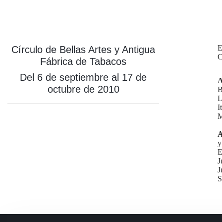
E
Círculo de Bellas Artes y Antigua
C
Fábrica de Tabacos
Del 6 de septiembre al 17 de
A
octubre de 2010
B
L
I
M
A
y
E
J
J
S