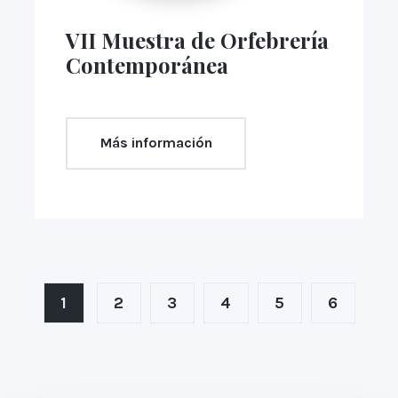
VII Muestra de Orfebrería
Contemporánea
Más información
1
2
3
4
5
6