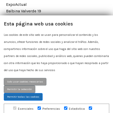
ExpoActual
Balbina Valverde 19
28002 Madrid
Esta página web usa cookies
Contacto
Las cookies de este sitio web se usan para personalizar el contenido y los
anuncios, ofrecer funciones de redes sociales y analizar el tráfico. Además,
+34 915 625 712
compartimos información sobre el uso que haga del sitio web con nuestros
expoactual@expoactual.com
partners de redes sociales, publicidad y análisis web, quienes pueden combinarla
con otra información que les haya proporcionado o que hayan recopilado a partir
del uso que haya hecho de sus servicios
Solo usar cookies necesarias
Permitir la selección
Permitir todas las cookies
© Copyright 2026 ExpoActual
Esenciales
Preferencias
Estadistica
Cookies
Politica de privacidad
Aviso legal